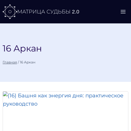
Перейти
МАТРИЦА СУДЬБЫ 2.0
к
содержимому
16 Аркан
Главная
/
16 Аркан