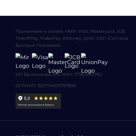
ПОЧЕМУ
В
ЖИЗНИ
ЕСТЬ
Принимаем к оплате: МИР, VISA, Mastercard, JCB,
ВСЁ,
TinkoffPay, YndexPay, ЮMoney, QIWI, СБП (Система
КРОМЕ
Быстрых Платежей).
ОЩУЩЕНИЯ
УДОВЛЕТВОРЕНИЯ
ИП Евстюничев А.В. ИНН: 771615913762
ОГРНИП: 322774600757896