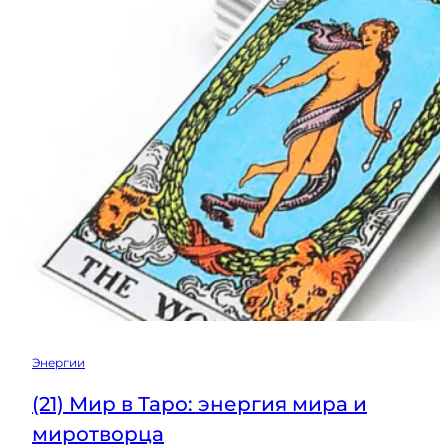
энергию
в
плюс
Энергии
(21) Мир в Таро: энергия мира и
миротворца