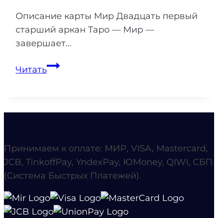
Описание карты Мир Двадцать первый
старший аркан Таро — Мир —
завершает…
(21)
Читать
Мир
в
Таро:
энергия
мира
и
Принимаем к оплате: МИР, VISA, Mastercard,
миротворца
JCB, TinkoffPay, YndexPay, ЮMoney, QIWI, СБП
(Система Быстрых Платежей).