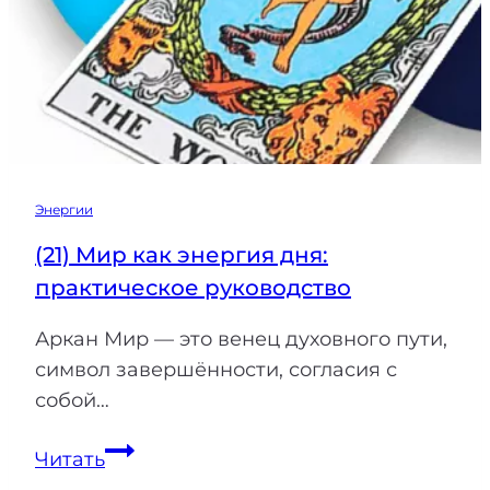
Энергии
(21) Мир как энергия дня:
практическое руководство
Аркан Мир — это венец духовного пути,
символ завершённости, согласия с
собой…
(21)
Читать
Мир