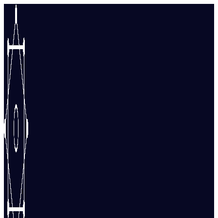
Перейти
к
содержимому