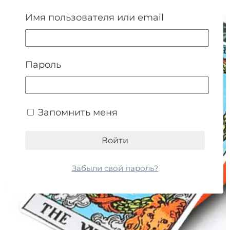
как
Имя пользователя или email
энергия
дня:
практическое
Пароль
руководство
Запомнить меня
Забыли свой пароль?