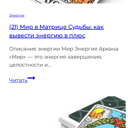
Энергии
(21) Мир в Матрице Судьбы: как
вывести энергию в плюс
Описание энергии Мир Энергия Аркана
«Мир» — это энергия завершения,
целостности и…
(21)
Читать
Мир
в
Матрице
Судьбы:
как
вывести