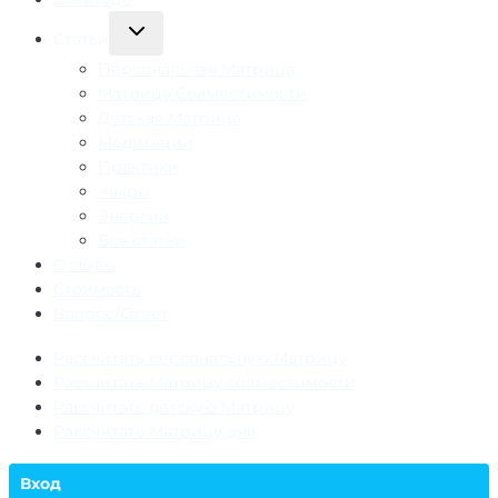
Переключить
Статьи
дочернее
Персональная Матрица
меню
Матрица Совместимости
Детская Матрица
Медитации
Практики
Чакры
Энергии
Все статьи
Отзывы
Стоимость
Вопрос/Ответ
Рассчитать персональную Матрицу
Рассчитать Матрицу совместимости
Рассчитать детскую Матрицу
Рассчитать Матрицу дня
Вход