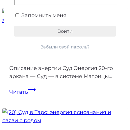
как
энергия
Запомнить меня
дня:
практическое
Энергии
руководство
(20) Суд в Матрице Судьбы: как
Забыли свой пароль?
вывести энергию в плюс
Описание энергии Суд Энергия 20-го
аркана — Суд — в системе Матрицы…
(20)
Читать
Суд
в
Матрице
Судьбы: