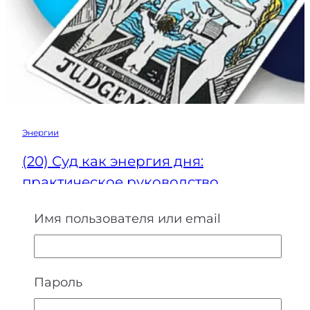
Энергии
(20) Суд как энергия дня:
практическое руководство
Энергия двадцатого Аркана Суд — это
Имя пользователя или email
мощный импульс пробуждения,
возрождения и внутреннего…
Пароль
(20)
Читать
Суд