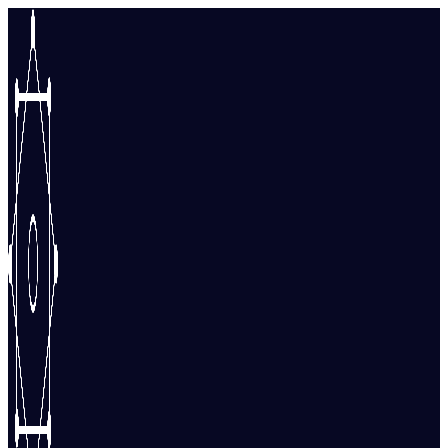
Перейти
к
содержимому