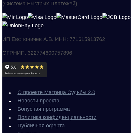
в
(Система Быстрых Платежей).
плюс
ИП Евстюничев А.В. ИНН: 771615913762
ОГРНИП: 322774600757896
О проекте Матрица Судьбы 2.0
Новости проекта
Бонусная программа
Политика конфиденциальности
Публичная оферта