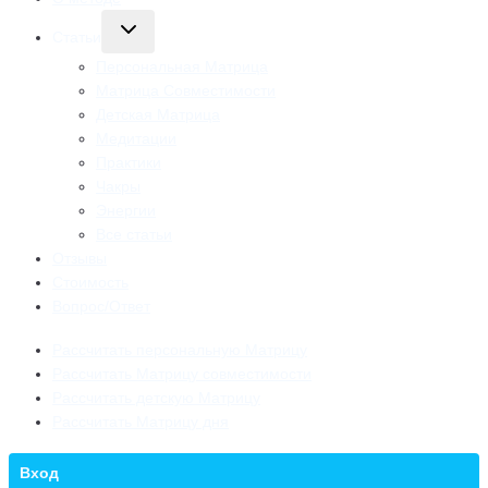
Переключить
Статьи
дочернее
меню
Персональная Матрица
Матрица Совместимости
Детская Матрица
Медитации
Практики
Чакры
Энергии
Все статьи
Отзывы
Стоимость
Вопрос/Ответ
Рассчитать персональную Матрицу
Рассчитать Матрицу совместимости
Рассчитать детскую Матрицу
Рассчитать Матрицу дня
Вход