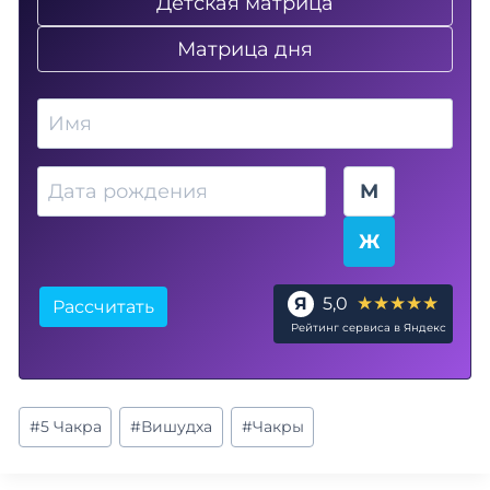
Детская матрица
Матрица дня
Имя
Дата рождения
Пол
М
Ж
★★★★★
Я
5,0
Рассчитать
Рейтинг сервиса в Яндекс
Метки
#
5 Чакра
#
Вишудха
#
Чакры
записи: