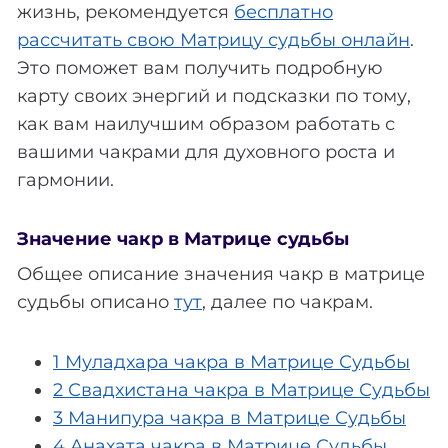
жизнь, рекомендуется
бесплатно
рассчитать свою Матрицу судьбы онлайн
.
Это поможет вам получить подробную
карту своих энергий и подсказки по тому,
как вам наилучшим образом работать с
вашими чакрами для духовного роста и
гармонии.
Значение чакр в Матрице судьбы
Общее описание значения чакр в матрице
судьбы описано
тут
, далее по чакрам.
1 Муладхара чакра в Матрице Судьбы
2 Свадхистана чакра в Матрице Судьбы
3 Манипура чакра в Матрице Судьбы
4 Анахата чакра в Матрице Судьбы