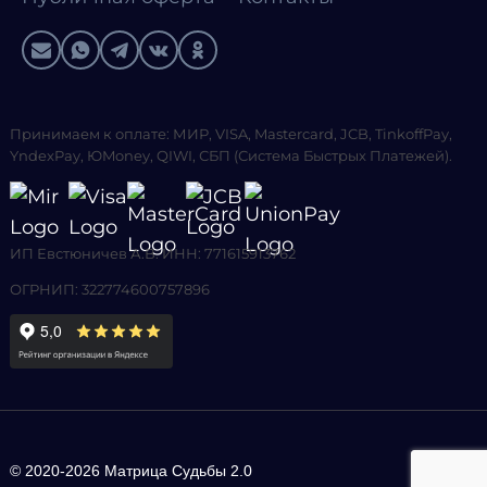
Принимаем к оплате: МИР, VISA, Mastercard, JCB, TinkoffPay,
YndexPay, ЮMoney, QIWI, СБП (Система Быстрых Платежей).
ИП Евстюничев А.В. ИНН: 771615913762
ОГРНИП: 322774600757896
© 2020-2026 Матрица Судьбы 2.0