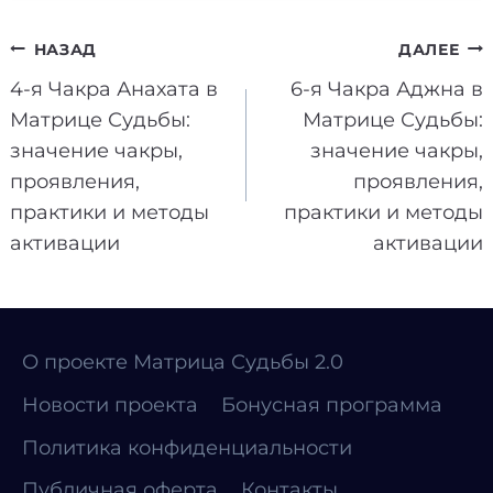
Навигация
НАЗАД
ДАЛЕЕ
4-я Чакра Анахата в
6-я Чакра Аджна в
по
Матрице Судьбы:
Матрице Судьбы:
записям
значение чакры,
значение чакры,
проявления,
проявления,
практики и методы
практики и методы
активации
активации
О проекте Матрица Судьбы 2.0
Новости проекта
Бонусная программа
Политика конфиденциальности
Публичная оферта
Контакты