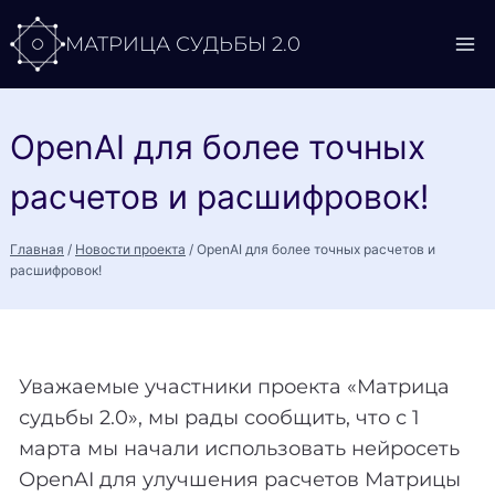
Перейти
МАТРИЦА СУДЬБЫ 2.0
к
содержимому
OpenAI для более точных
расчетов и расшифровок!
Главная
/
Новости проекта
/
OpenAI для более точных расчетов и
расшифровок!
Уважаемые участники проекта «Матрица
судьбы 2.0», мы рады сообщить, что с 1
марта мы начали использовать нейросеть
OpenAI для улучшения расчетов Матрицы