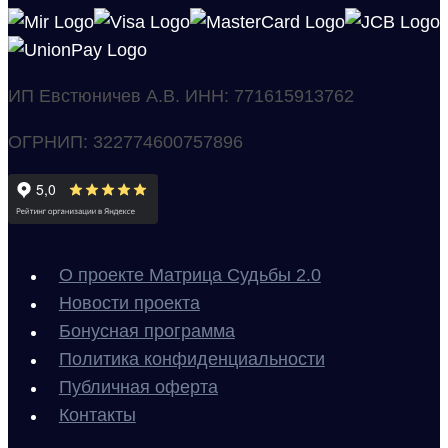
плюс
ИП Евстюничев А.В. ИНН: 771615913762
ОГРНИП: 322774600757896
О проекте Матрица Судьбы 2.0
Новости проекта
Бонусная программа
Политика конфиденциальности
Публичная оферта
Контакты