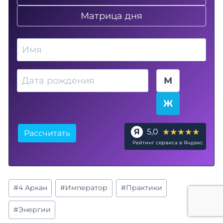
Матрица дня
Имя
Дата рождения
Пол
М
Ж
★★★★★
Я
5,0
Рассчитать
Рейтинг сервиса в Яндекс
Метки
#
4 Аркан
#
Император
#
Практики
записи:
#
Энергии